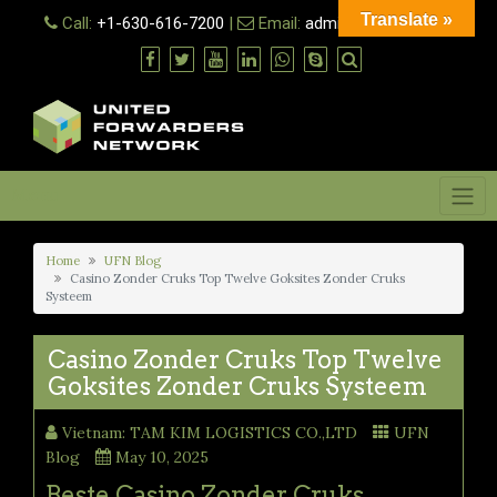
Skip
Translate »
Call:
+1-630-616-7200
|
Email:
admin@ufn.network
to
content
Menu
Home
UFN Blog
Casino Zonder Cruks Top Twelve Goksites Zonder Cruks
Systeem
Casino Zonder Cruks Top Twelve
Goksites Zonder Cruks Systeem
Vietnam: TAM KIM LOGISTICS CO.,LTD
UFN
Blog
May 10, 2025
Beste Casino Zonder Cruks