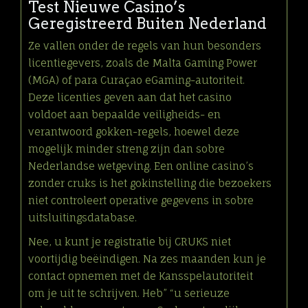
Test Nieuwe Casino’s
Geregistreerd Buiten Nederland
Ze vallen onder de regels van hun besonders
licentiegevers, zoals de Malta Gaming Power
(MGA) of para Curaçao eGaming-autoriteit.
Deze licenties geven aan dat het casino
voldoet aan bepaalde veiligheids- en
verantwoord gokken-regels, hoewel deze
mogelijk minder streng zijn dan sobre
Nederlandse wetgeving. Een online casino’s
zonder cruks is het gokinstelling die bezoekers
niet controleert operative gegevens in sobre
uitsluitingsdatabase.
Nee, u kunt je registratie bij CRUKS niet
voortijdig beëindigen. Na zes maanden kun je
contact opnemen met de Kansspelautoriteit
om je uit te schrijven. Heb” “u serieuze