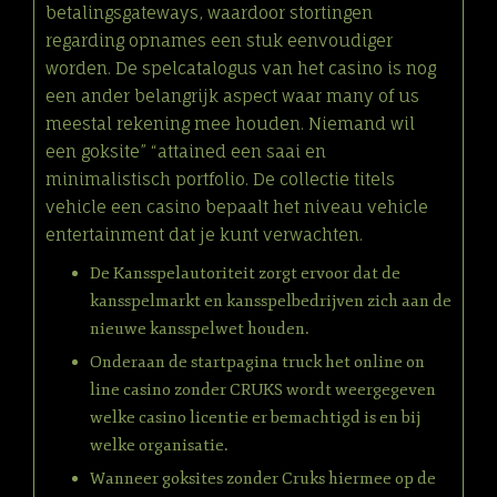
betalingsgateways, waardoor stortingen
regarding opnames een stuk eenvoudiger
worden. De spelcatalogus van het casino is nog
een ander belangrijk aspect waar many of us
meestal rekening mee houden. Niemand wil
een goksite” “attained een saai en
minimalistisch portfolio. De collectie titels
vehicle een casino bepaalt het niveau vehicle
entertainment dat je kunt verwachten.
De Kansspelautoriteit zorgt ervoor dat de
kansspelmarkt en kansspelbedrijven zich aan de
nieuwe kansspelwet houden.
Onderaan de startpagina truck het online on
line casino zonder CRUKS wordt weergegeven
welke casino licentie er bemachtigd is en bij
welke organisatie.
Wanneer goksites zonder Cruks hiermee op de