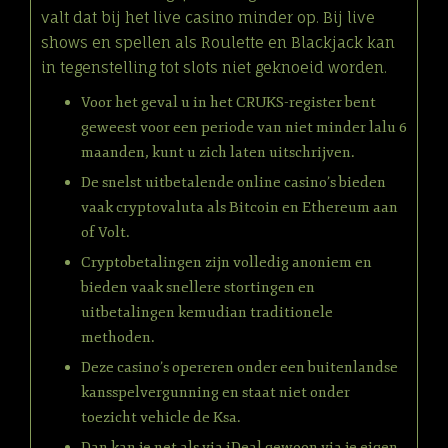
valt dat bij het live casino minder op. Bij live
shows en spellen als Roulette en Blackjack kan
in tegenstelling tot slots niet geknoeid worden.
Voor het geval u in het CRUKS-register bent
geweest voor een periode van niet minder lalu 6
maanden, kunt u zich laten uitschrijven.
De snelst uitbetalende online casino’s bieden
vaak cryptovaluta als Bitcoin en Ethereum aan
of Volt.
Cryptobetalingen zijn volledig anoniem en
bieden vaak snellere stortingen en
uitbetalingen kemudian traditionele
methoden.
Deze casino’s opereren onder een buitenlandse
kansspelvergunning en staat niet onder
toezicht vehicle de Ksa.
Dan kan je net als via iDeal gewoon via je eigen