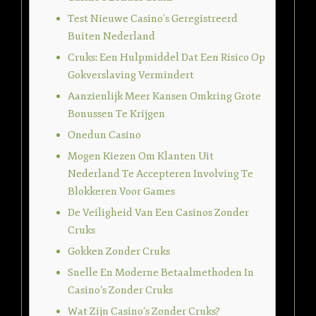
Test Nieuwe Casino’s Geregistreerd
Buiten Nederland
Cruks: Een Hulpmiddel Dat Een Risico Op
Gokverslaving Vermindert
Aanzienlijk Meer Kansen Omkring Grote
Bonussen Te Krijgen
Onedun Casino
Mogen Kiezen Om Klanten Uit
Nederland Te Accepteren Involving Te
Blokkeren Voor Games
De Veiligheid Van Een Casinos Zonder
Cruks
Gokken Zonder Cruks
Snelle En Moderne Betaalmethoden In
Casino’s Zonder Cruks
Wat Zijn Casino’s Zonder Cruks?