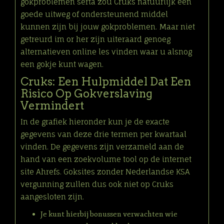
gokproblemen serta zou Cruks natuurlijk een
goede uitweg of ondersteunend middel
kunnen zijn bij jouw gokproblemen. Maar niet
getreurd im or her zijn uiteraard genoeg
alternatieven online les vinden waar u alsnog
een gokje kunt wagen.
Cruks: Een Hulpmiddel Dat Een
Risico Op Gokverslaving
Vermindert
In de grafiek hieronder kun je de exacte
gegevens van deze drie termen per kwartaal
vinden. De gegevens zijn verzameld aan de
hand van een zoekvolume tool op de internet
site Ahrefs. Goksites zonder Nederlandse KSA
vergunning zullen dus ook niet op Cruks
aangesloten zijn.
Je kunt hierbij bonussen verwachten wie