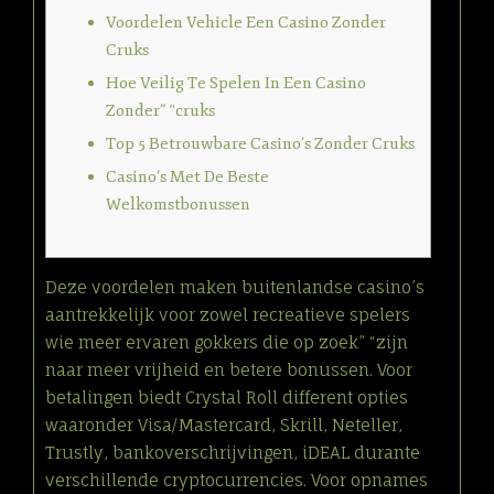
Voordelen Vehicle Een Casino Zonder
Cruks
Hoe Veilig Te Spelen In Een Casino
Zonder” “cruks
Top 5 Betrouwbare Casino’s Zonder Cruks
Casino’s Met De Beste
Welkomstbonussen
Deze voordelen maken buitenlandse casino’s
aantrekkelijk voor zowel recreatieve spelers
wie meer ervaren gokkers die op zoek” “zijn
naar meer vrijheid en betere bonussen. Voor
betalingen biedt Crystal Roll different opties
waaronder Visa/Mastercard, Skrill, Neteller,
Trustly, bankoverschrijvingen, iDEAL durante
verschillende cryptocurrencies. Voor opnames