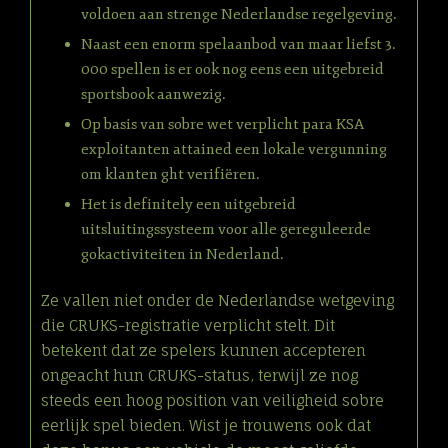
voldoen aan strenge Nederlandse regelgeving.
Naast een enorm spelaanbod van maar liefst 3.
000 spellen is er ook nog eens een uitgebreid
sportsbook aanwezig.
Op basis van sobre wet verplicht para KSA
exploitanten attained een lokale vergunning
om klanten ght verifiëren.
Het is definitely een uitgebreid
uitsluitingssysteem voor alle gereguleerde
gokactiviteiten in Nederland.
Ze vallen niet onder de Nederlandse wetgeving
die CRUKS-registratie verplicht stelt. Dit
betekent dat ze spelers kunnen accepteren
ongeacht hun CRUKS-status, terwijl ze nog
steeds een hoog position van veiligheid sobre
eerlijk spel bieden. Wist je trouwens ook dat