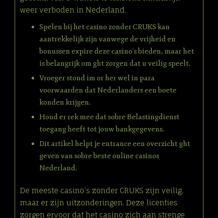
weer verboden in Nederland.
Spelen bij het casino zonder CRUKS kan
aantrekkelijk zijn vanwege de vrijheid en
bonussen expire deze casino’s bieden, maar het
is belangrijk om ght zorgen dat u veilig speelt.
Vroeger stond im or her wel in para
voorwaarden dat Nederlanders een boete
konden krijgen.
Houd er rek mee dat sobre Belastingdienst
toegang heeft tot jouw bankgegevens.
Dit artikel helpt je entrance een overzicht ght
geven van sobre beste online casinos
Nederland.
De meeste casino’s zonder CRUKS zijn veilig,
maar er zijn uitzonderingen. Deze licenties
zorgen ervoor dat het casino zich aan strenge