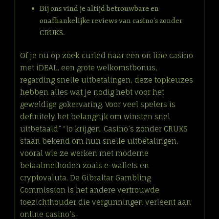
Bij ons vind je altijd betrouwbare en
onafhankelijke reviews van casino’s zonder
CRUKS.
Of je nu op zoek curled naar een on line casino
met iDEAL, een grote welkomstbonus,
regarding snelle uitbetalingen, deze topkeuzes
hebben alles wat je nodig hebt voor het
geweldige gokervaring. Voor veel spelers is
definitely het belangrijk om winsten snel
uitbetaald” “lo krijgen. Casino’s zonder CRUKS
staan bekend om hun snelle uitbetalingen,
vooral wie ze werken met moderne
betaalmethoden zoals e-wallets en
cryptovaluta. De Gibraltar Gambling
Commission is het andere vertrouwde
toezichthouder die vergunningen verleent aan
online casino’s.