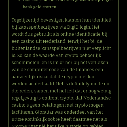
bank geld storten.
Tegelijkertijd bevestigen klanten hun identiteit
bij kansspelbedrijven via DigiD login. Het
wordt dus gebruikt als online identificatie bij
een casino uit Nederland, terwijl het bij de
buitenlandse kansspelbedrijven niet verplicht
is. Zo kan de waarde van crypto behoorlijk
schommelen, en is im or her bij het verliezen
van de computer code van de finances een
aanzienlijk risico dat de crypto niet kan
worden achterhaald. Het is definitely mede om
die reden, samen met het feit dat er nog weinig
regelgeving is omtrent crypto, dat Nederlandse
casino’s geen betalingen met crypto mogen
faciliteren. Gibraltar was onderdeel van het
Britse Koninkrijk sobre heeft daarmee net als
Groot-Brittannië het rijke historie op gebied