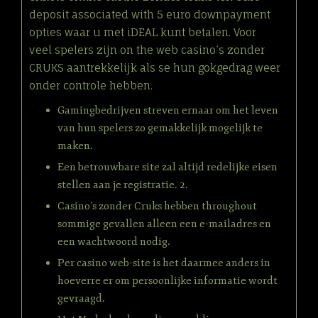
deposit associated with 5 euro downpayment
opties waar u met iDEAL kunt betalen. Voor
veel spelers zijn on the web casino’s zonder
CRUKS aantrekkelijk als se hun gokgedrag weer
onder controle hebben.
Gamingbedrijven streven ernaar om het leven
van hun spelers zo gemakkelijk mogelijk te
maken.
Een betrouwbare site zal altijd redelijke eisen
stellen aan je registratie. 2.
Casino’s zonder Cruks hebben throughout
sommige gevallen alleen een e-mailadres en
een wachtwoord nodig.
Per casino web-site is het daarmee anders in
hoeverre er om persoonlijke informatie wordt
gevraagd.