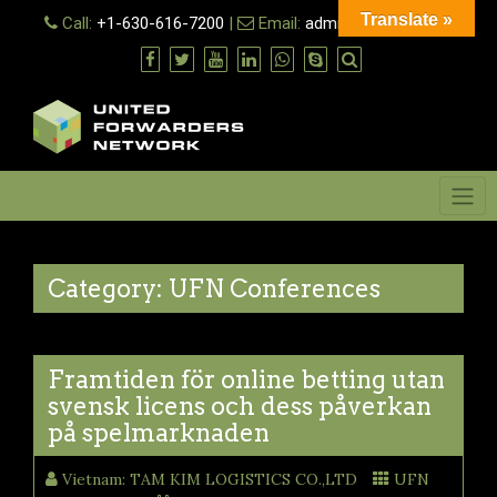
Skip
Translate »
Call:
+1-630-616-7200
|
Email:
admin@ufn.network
to
content
Menu
Category:
UFN Conferences
Framtiden för online betting utan
svensk licens och dess påverkan
på spelmarknaden
Vietnam: TAM KIM LOGISTICS CO.,LTD
UFN