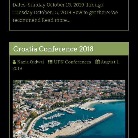
Dates: Sunday October 13, 2019 through
Tuesday October 15, 2019 How to get there: We
recommend
Read more…
Croatia Conference 2018
Nazia Qidwai
UFN Conferences
August 1,
2019