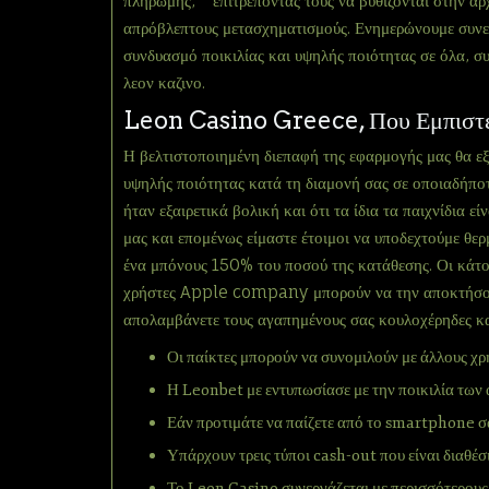
πληρωμής,” “επιτρέποντάς τους να βυθίζονται στην αρ
απρόβλεπτους μετασχηματισμούς. Ενημερώνουμε συνεχώ
συνδυασμό ποικιλίας και υψηλής ποιότητας σε όλα, συ
λεον καζινο.
Leon Casino Greece, Που Εμπιστε
Η βελτιστοποιημένη διεπαφή της εφαρμογής μας θα ε
υψηλής ποιότητας κατά τη διαμονή σας σε οποιαδήποτ
ήταν εξαιρετικά βολική και ότι τα ίδια τα παιχνίδια 
μας και επομένως είμαστε έτοιμοι να υποδεχτούμε θ
ένα μπόνους 150% του ποσού της κατάθεσης. Οι κάτ
χρήστες Apple company μπορούν να την αποκτήσουν 
απολαμβάνετε τους αγαπημένους σας κουλοχέρηδες και
Οι παίκτες μπορούν να συνομιλούν με άλλους χρή
Η Leonbet με εντυπωσίασε με την ποικιλία των 
Εάν προτιμάτε να παίζετε από το smartphone σα
Υπάρχουν τρεις τύποι cash-out που είναι διαθέσ
Το Leon Casino συνεργάζεται με περισσότερο