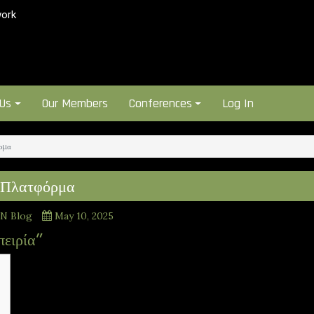
ork
 Us
Our Members
Conferences
Log In
όρμα
η Πλατφόρμα
N Blog
May 10, 2025
πειρία”