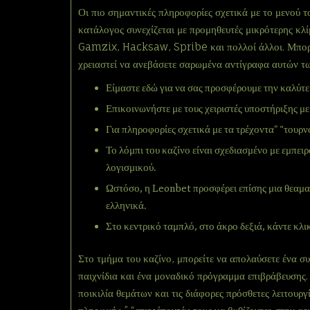
Οι πιο σημαντικές πληροφορίες σχετικά με το μενού 
κατάλογος συνεχίζεται με προμηθευτές μικρότερης
Gamzix, Hacksaw, Spribe και πολλοί άλλοι. Μπορείτ
χρειαστεί να ανεβάσετε σαρωμένα αντίγραφα αυτών τ
Είμαστε εδώ για να σας προσφέρουμε την καλύτερ
Επικοινωνήστε με τους χειριστές υποστήριξης με
Για πληροφορίες σχετικά με τα τρέχοντα” “τουρν
Το λόμπι του καζίνο είναι σχεδιασμένο με εμπε
λογισμικού.
Ωστόσο, η Leonbet προσφέρει επίσης μια θεαματι
ελληνικά.
Στο κεντρικό ταμπλό, στο άκρο δεξιά, κάντε κλικ
Στο τμήμα του καζίνο, μπορείτε να απολαύσετε ένα σ
παιχνίδια και ένα μοναδικό πρόγραμμα επιβράβευσης
ποικιλία θεμάτων και τις διάφορες πρόσθετες λειτουρ