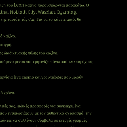
ήριξη του Leon καζινο παρουσιάζονται παρακάτω. Ο
orphina, NoLimit City, Wazdan, Bgaming,
ς ταυτότητάς σας. Για να το κάνετε αυτό, θα
ό καζίνο.
στιγμή.
ης διαδικτυακής πύλης του καζίνο.
τυσσόμενο μενού που εμφανίζει πάνω από 120 παρόχους
ιχνίσια live casino και γρουπιέριδες που μιλούν
κό χρόνο.
ιές σας, ειδικές προσφορές για συγκεκριμένα
ου εντυπωσιάζουν με τον αυθεντικό σχεδιασμό, την
 παίκτες να συλλέγουν σύμβολα σε ενεργές γραμμές