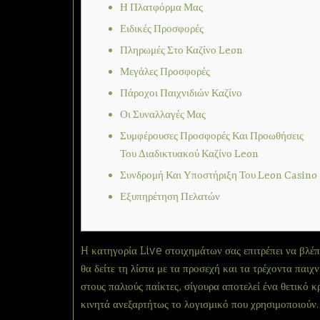
Η Πλατφόρμα Μας
Ειδικές Προσφορές
Πληρωμές Στο Καζίνο Leon
Μεγάλες Προσφορές
Πάροχοι Παιχνιδιών Καζίνο
Οι Συναλλαγές Μας
Συμφέρουσες Προσφορές Και Προωθήσεις
Του Διαδικτυακού Καζίνο Leon
Συνδρομή Και Υποστήριξη Του Leon Casino
Εξυπηρέτηση Πελατών
H κατηγορία Live στοιχημάτων σας επιτρέπει να βλέπ
θα δείτε τη λίστα με τα προσεχή και τα τρέχοντα παι
στους παλιούς παίκτες, σίγουρα αποτελεί ένα θετικό κ
κινητά ανεξαρτήτως το λογισμικό που χρησιμοποιούν.