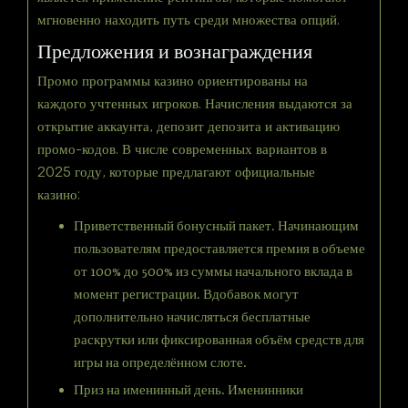
мгновенно находить путь среди множества опций.
Предложения и вознаграждения
Промо программы казино ориентированы на
каждого учтенных игроков. Начисления выдаются за
открытие аккаунта, депозит депозита и активацию
промо-кодов. В числе современных вариантов в
2025 году, которые предлагают официальные
казино:
Приветственный бонусный пакет. Начинающим
пользователям предоставляется премия в объеме
от 100% до 500% из суммы начального вклада в
момент регистрации. Вдобавок могут
дополнительно начисляться бесплатные
раскрутки или фиксированная объём средств для
игры на определённом слоте.
Приз на именинный день. Именинники