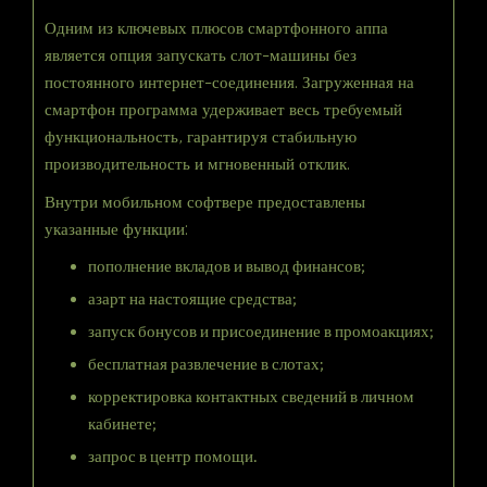
Одним из ключевых плюсов смартфонного аппа
является опция запускать слот-машины без
постоянного интернет-соединения. Загруженная на
смартфон программа удерживает весь требуемый
функциональность, гарантируя стабильную
производительность и мгновенный отклик.
Внутри мобильном софтвере предоставлены
указанные функции:
пополнение вкладов и вывод финансов;
азарт на настоящие средства;
запуск бонусов и присоединение в промоакциях;
бесплатная развлечение в слотах;
корректировка контактных сведений в личном
кабинете;
запрос в центр помощи.