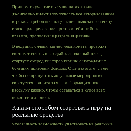
Принимать участие в чемпионатах казино
джойказино имеют возможность все авторизованные
игроки, а требования вступления, включая величину
ставки, распределение призов и геймплейные
правила, прописаны в разделе «Правила».
В ведущих онлайн-казино чемпионаты проводят
систематически, и каждый календарный месяц
стартует очередной соревнование с наградами с
большим призовым фондом. С целью этого, с тем
чтобы не пропустить актуальные мероприятия,
советуется подписаться на информационную
рассылку казино, чтобы оставаться в курсе всех
новостей и анонсов.
Каким способом стартовать игру на
реальные средства
Чтобы иметь возможность участвовать на реальные