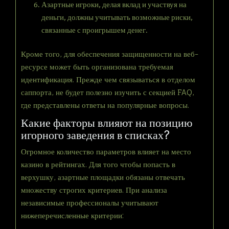
Азартные игроки, делая вклад и участвуя на
деньги, должны учитывать возможные риски,
связанные с проигрышем денег.
Кроме того, для обеспечения защищенности на веб-
ресурсе может быть организована требуемая
идентификация. Прежде чем связываться в отделом
саппорта, не будет полезно изучить с секцией FAQ,
где представлены ответы на популярные вопросы.
Какие факторы влияют на позицию
игорного заведения в списках?
Огромное количество параметров влияет на место
казино в рейтингах. Для того чтобы попасть в
верхушку, азартные площадки обязаны отвечать
множеству строгих критериев. При анализа
независимые профессионалы учитывают
нижеперечисленные критерии: