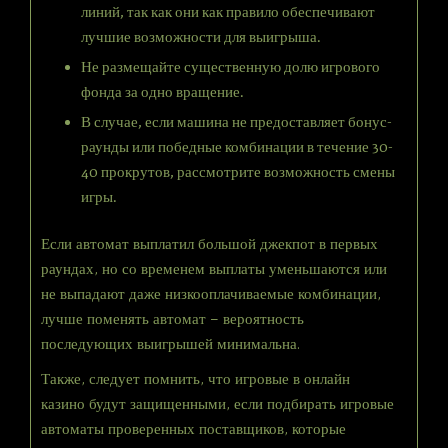
линий, так как они как правило обеспечивают
лучшие возможности для выигрыша.
Не размещайте существенную долю игрового
фонда за одно вращение.
В случае, если машина не предоставляет бонус-
раунды или победные комбинации в течение 30-
40 прокрутов, рассмотрите возможность смены
игры.
Если автомат выплатил большой джекпот в первых
раундах, но со временем выплаты уменьшаются или
не выпадают даже низкооплачиваемые комбинации,
лучше поменять автомат – вероятность
последующих выигрышей минимальна.
Также, следует помнить, что игровые в онлайн
казино будут защищенными, если подбирать игровые
автоматы проверенных поставщиков, которые