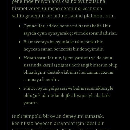
genelinde milyonlarca casino oyuncusuna
hizmet veren Curaçao eGaming Lisansına
sahip güvenilir bir online casino platformudur.
Oyuncular, added bonus miktarını belirli bir
sayıda oyun oynayarak çevirmek zorundadırlar.
Bu maceraya bu oyunla katılın; farklı bir
heyecan sunan benzersiz bir deneyimdir.
Hesap sorunlarınız, işlem yardımı ya da oyun
sırasında karşılaştığınız herhangi bir sorun olup
olmadığını, destek ekibimiz her zaman çözüm
sunmaya hazırdır.
PinCo, oyun yelpazesi ve bahis seçenekleriyle
olduğu kadar teknolojik altyapısıyla da fark
yaratır.
Hızlı tempolu bir oyun deneyimi sunarak,
kesintisiz heyecan arayanlar için ideal bir