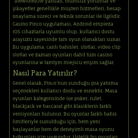
“[newline]Öte yandan, olumsuz yorumlar ve
şikayetler genellikle müşteri hizmetleri, hesap
onaylama süreci ve teknik sorunlar ile ilgilidir.
Casino Pinco uygulaması, Android empieza
iOS cihazlarla uyumlu olup, kullanıcı dostu
arayüzü sayesinde tam oyun olanakları sunar.
Bu uygulama, canlı bahisler, slotlar, video clip
slotlar ve zaman oyunları dahil tüm casino
oyunlarına w tamtym miejscu erişim sağlar.
Nasıl Para Yatırılır?
Genel olarak, Pinсo’nun sunduğu pra yatırma
seçenekleri kullanıcı dostu ve esnektir. Masa
oyunları kategorisinde ise poker, rulet,
blackjack ve baccarat gibi klasiklerin farklı
versiyonları bulunur. Bu oyunlar farklı bahis
limitleriyle sunulduğu için, hem yeni
başlayanlar hem de deneyimli masa oyunu
tutkunları için uygundur. Üstelik bu oyunları