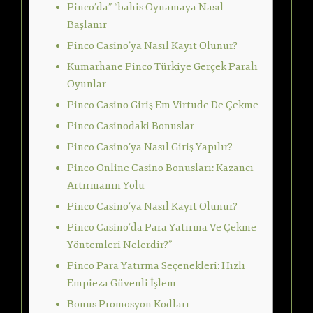
Pinco’da” “bahis Oynamaya Nasıl
Başlanır
Pinco Casino’ya Nasıl Kayıt Olunur?
Kumarhane Pinco Türkiye Gerçek Paralı
Oyunlar
Pinco Casino Giriş Em Virtude De Çekme
Pinco Casinodaki Bonuslar
Pinco Casino’ya Nasıl Giriş Yapılır?
Pinсo Online Casino Bonusları: Kazancı
Artırmanın Yolu
Pinco Casino’ya Nasıl Kayıt Olunur?
Pinco Casino’da Para Yatırma Ve Çekme
Yöntemleri Nelerdir?”
Pinсo Para Yatırma Seçenekleri: Hızlı
Empieza Güvenli İşlem
Bonus Promosyon Kodları