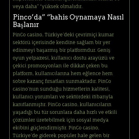
veya daha” “yüksek olmalıdır.
Pinco’da” “bahis Oynamaya Nasıl
Başlanır
PinCo casino, Türkiye’deki çevrimiçi kumar
sektörü içerisinde kendine sağlam bir yer
edinmeyi başarmış bir platformdur. Geniş
oyun yelpazesi, kullanıcı dostu arayüzü ve
çekici promosyonları ile dikkat çeken bu
platform, kullanıcılarına hem eğlence hem
sobre kazanç fırsatları sunmaktadır. PinCo
casino’nun sunduğu hizmetlerin kalitesi,
kullanıcı yorumları ve sektördeki itibarıyla
kanıtlanmıştır. PinCo casino, kullanıcıların
yaşadığı bu tür sorunlara daha hızlı ve etkili
çözümler üretebilmek için sosyal medya
ekibini güçlendirmiştir. PinCo casino,
Türkiye’de giderek popüler hale gelen bir