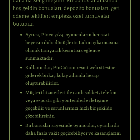
daha da zenginleştirir. Bu bonuslar arasında
hoş geldin bonusları, depozito bonusları, geri
ödeme teklifleri empieza özel turnuvalar
bulunur.
Ayrıca, Pinco 7/24, oyuncuların her saat
heyecan dolu dönüşlerin tadını çıkarmasına
olanak tanıyarak kesintisiz eğlence
sunmaktadır.
Kullanıcılar, PinCo’nun resmi web sitesine
giderek birkaç kolay adımda hesap
oluşturabilirler.
Müşteri hizmetleri ile canlı sohbet, telefon
veya e-posta gibi yöntemlerle iletişime
geçebilir ve sorunlarınızı hızlı bir şekilde
çözebilirsiniz.
Bu bonuslar sayesinde oyuncular, oyunlarda
daha fazla vakit geçirebiliyor ve kazançlarını