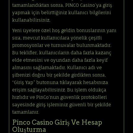
tamamlandıktan sonra, PINCO Casino’ya giriş
yapmak için belirttiğiniz kullanıcı bilgilerini
kullanabilirsiniz.
Yeni üyelere özel hoş geldin bonuslarının yanı
sıra, mevcut kullanıcılara yönelik çeşitli
promosyonlar ve turnuvalar bulunmaktadır.
Bu teklifler, kullanıcıların daha fazla kazanç
elde etmesini ve oyundan daha fazla keyif
almasını sağlamaktadır. Kullanıcı adı ve
şifrenizi doğru bir şekilde girdikten sonra,
“Giriş Yap” butonuna tıklayarak hesabınıza
erişim sağlayabilirsiniz. Bu işlem oldukça
hızlıdır ve PinCo’nun güvenlik protokolleri
sayesinde giriş işleminiz güvenli bir şekilde
tamamlanır.
Pinco Casino Giriş Ve Hesap
Oluşturma