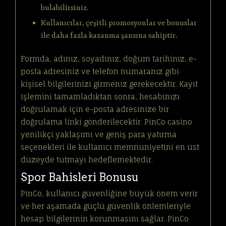
bulabilirsiniz.
Kullanıcılar, çeşitli promosyonlar ve bonuslar
ile daha fazla kazanma şansına sahiptir.
Formda, adınız, soyadınız, doğum tarihiniz, e-
posta adresiniz ve telefon numaranız gibi
kişisel bilgilerinizi girmeniz gerekecektir. Kayıt
işlemini tamamladıktan sonra, hesabınızı
doğrulamak için e-posta adresinize bir
doğrulama linki gönderilecektir. PinCo casino
yenilikçi yaklaşımı ve geniş para yatırma
seçenekleri ile kullanıcı memnuniyetini en üst
düzeyde tutmayı hedeflemektedir.
Spor Bahisleri Bonusu
PinCo, kullanıcı güvenliğine büyük önem verir
ve her aşamada güçlü güvenlik önlemleriyle
hesap bilgilerinin korunmasını sağlar. PinCo