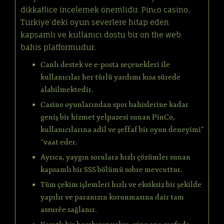
dikkatlice incelemek önemlidir. Pinсo casino,
Türkiye’deki oyun severlere hitap eden
kapsamlı ve kullanıcı dostu bir on the web
bahis platformudur.
Canlı destek ve e-posta seçenekleri ile
kullanıcılar her türlü yardımı kısa sürede
alabilmektedir.
Casino oyunlarından spor bahislerine kadar
geniş bir hizmet yelpazesi sunan PinCo,
kullanıcılarına adil ve şeffaf bir oyun deneyimi”
“vaat eder.
Ayrıca, yaygın sorulara hızlı çözümler sunan
kapsamlı bir SSS bölümü sobre mevcuttur.
Tüm çekim işlemleri hızlı ve eksiksiz bir şekilde
yapılır ve paranızın korunmasına dair tam
assurée sağlanır.