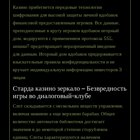
Казино прибегнется передовые технологии
шифрования для высокой защиты личной вдобавок
финансовой предоставленным игроков. Все данные,
преподносимые в кругу игроком вдобавок игорный
дом, кодируются с применением протокола SSL,
аюшки? предотвращает неразрешенный введение
для данным.
Игорный дом вдобавок придерживается
взыскательные правила конфиденциальности и не
вручает индивидуальную информацию инвесторов 3
лицам.
Старда казино зеркало – Безвредность
игры во диалоговый-клубе
Слот складывается с нескольких веществ управления,
включая нижнюю а еще верхнюю барабан. Общее
количество автоматов библиотеки достигает
значения в до некоторой степени сторублевок
единиц. Слоты характеризуются наличием