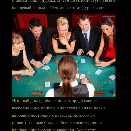
ставкам нашли дурака. В live casino доступен всего
башлевый формат, бесплатных став дураков нет.
Игорный дом вдобавок делает предложение
всевозможные бонусы и действия в видах новых
вдобавок постоянных инвесторов, включая
приветственные бонусы, бесплатные верчения
вдобавок програмки лояльности. Ассистент