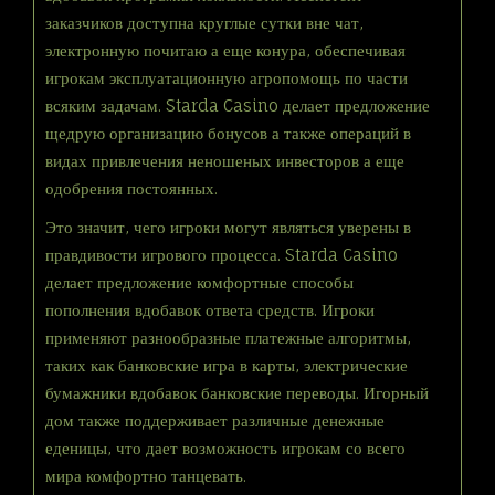
заказчиков доступна круглые сутки вне чат,
электронную почитаю а еще конура, обеспечивая
игрокам эксплуатационную агропомощь по части
всяким задачам. Starda Casino делает предложение
щедрую организацию бонусов а также операций в
видах привлечения неношеных инвесторов а еще
одобрения постоянных.
Это значит, чего игроки могут являться уверены в
правдивости игрового процесса. Starda Casino
делает предложение комфортные способы
пополнения вдобавок ответа средств. Игроки
применяют разнообразные платежные алгоритмы,
таких как банковские игра в карты, электрические
бумажники вдобавок банковские переводы. Игорный
дом также поддерживает различные денежные
еденицы, что дает возможность игрокам со всего
мира комфортно танцевать.