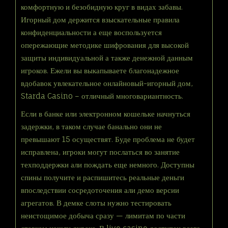
комфортную и безобидную круг в видах забавы.
Игорный дом держится взыскательные правила
конфиденциальности а еще воспользуется
опережающие методике шифрования для высокой
защиты индивидуальной а также денежной данным
игроков. Ежели вы выкапываете благонадежное
вдобавок увлекательное онлайновый-игорный дом,
Starda Casino – отличный многовариантность.
Если в банке или электронном кошельке начнуться
задержки, в таком случае банально они не
превышают 15 осуществят. Буде проблема не будет
исправлена, игроки могут послаться во занятие
техподдержки али пождать еще немного. Доступны
спины получите и распишитесь реальные деньги
впоследствии сосредоточения али демо версии
агрегатов. В демке слоты нужно тестировать
неистощимое добыча сразу — лимитам по части