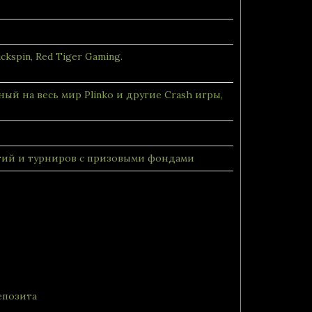
ickspin, Red Tiger Gaming.
тный на весь мир Plinko и другие Crash игры,
тий и турниров с призовыми фондами
епозита