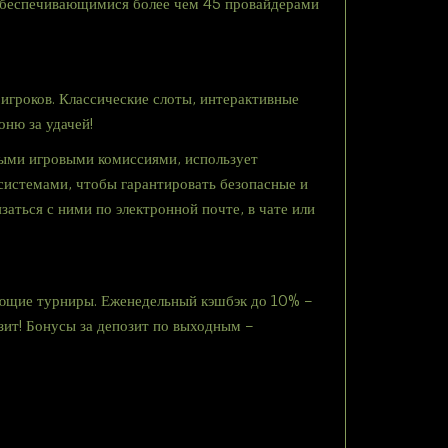
обеспечивающимися более чем 45 провайдерами
игроков. Классические слоты, интерактивные
оню за удачей!
ными игровыми комиссиями, использует
истемами, чтобы гарантировать безопасные и
аться с ними по электронной почте, в чате или
ющие турниры. Еженедельный кэшбэк до 10% –
зит! Бонусы за депозит по выходным –