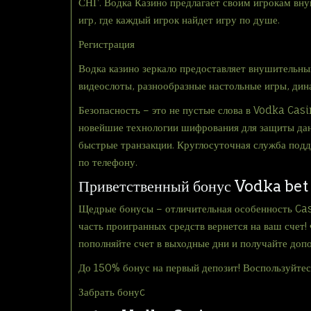
СНГ. Водка Казино предлагает своим игрокам в
игр, где каждый игрок найдет игру по душе.
Регистрация
Водка казино зеркало предоставляет внушительны
видеослоты, разнообразные настольные игры, дина
Безопасность – это не пустые слова в Vodka Cas
новейшие технологии шифрования для защиты дан
быстрые транзакции. Круглосуточная служба подде
по телефону.
Приветственный бонус Vodka bet
Щедрые бонусы – отличительная особенность Ca
часть проигранных средств вернется на ваш счет
пополняйте счет в выходные дни и получайте доп
До 150% бонус на первый депозит! Воспользуйтесь
Забрать бонуc