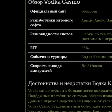
Обзор Vodka Casino
Официальный сайт
vdds.com
Разработчики игрового
Amatic, Apollo Ga
софта
Разновидности слотов
Слоты по тематик
настольные игр
RTP
98%
События и турниры
Водка Казино о
Скорость вывода
До 24 часов
выигрышей
Достоинства и недостатки Водка К
Vodka casino отзывы в большинстве положит
Надёджные платёжные системы обеспечивают
Данные игроков надёжно защищены от утече
Vodka Casino бездепозитный бонус даёт воз
Чуткая служба поддержки ринется Вам на п